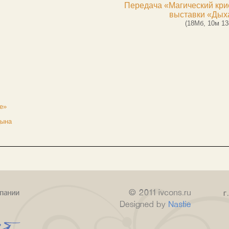
Передача «Магический кри
выставки «Дых
(18Мб, 10м 13
е»
цына