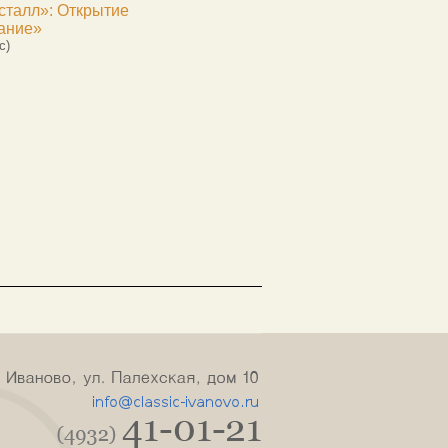
сталл»: Открытие
ание»
с)